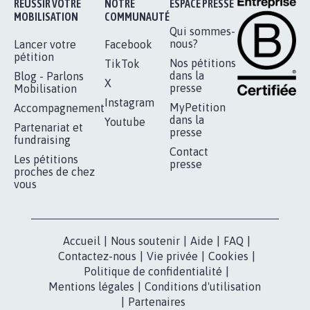
Je signe
RÉUSSIR VOTRE
NOTRE
ESPACE PRESSE
MOBILISATION
COMMUNAUTÉ
Qui sommes-
nous?
Lancer votre
Facebook
pétition
Nos pétitions
TikTok
dans la
Blog - Parlons
X
presse
Mobilisation
Instagram
MyPetition
Accompagnement
dans la
Youtube
Partenariat et
presse
fundraising
Contact
Les pétitions
presse
proches de chez