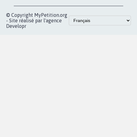
vous
Accueil
|
Nous soutenir
|
Aide
|
FAQ
|
Contactez-nous
|
Vie privée
|
Cookies
|
Politique de confidentialité
|
Mentions légales
|
Conditions d'utilisation
|
Partenaires
© Copyright MyPetition.org
- Site réalisé par l'agence
Developr