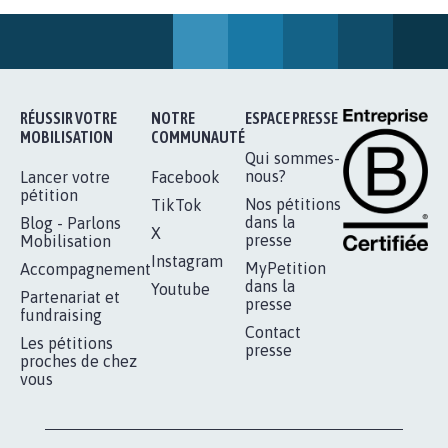
PAS D'ÉOLIENNES EN FORÊT CLASSÉE
NATURA 2000
11.877
signatures
Je signe
STOP AU PROJET AGRIVOLTAÏQUE
AUTOUR DE LA SOURCE...
11.253
signatures
Je signe