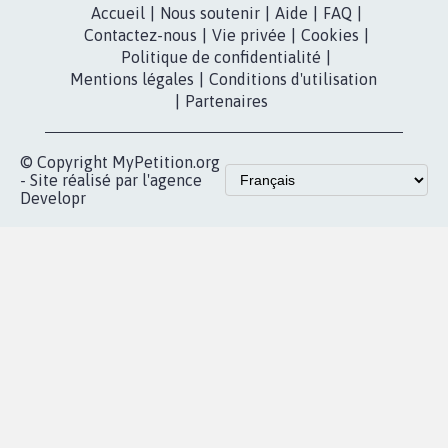
RÉUSSIR VOTRE
NOTRE
ESPACE PRESSE
MOBILISATION
COMMUNAUTÉ
Qui sommes-
nous?
Lancer votre
Facebook
pétition
Nos pétitions
TikTok
dans la
Blog - Parlons
X
presse
Mobilisation
Instagram
MyPetition
Accompagnement
dans la
Youtube
Partenariat et
presse
fundraising
Contact
Les pétitions
presse
proches de chez
vous
Accueil
|
Nous soutenir
|
Aide
|
FAQ
|
Contactez-nous
|
Vie privée
|
Cookies
|
Politique de confidentialité
|