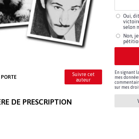
Oui, di
victoir
selon m
Non, je
pétiti
En signant l
Suivre cet
n PORTE
mes données 
auteur
commentaires
sur mes droit
ERE DE PRESCRIPTION