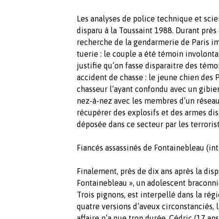
Les analyses de police technique et scien
disparu à la Toussaint 1988. Durant prè
recherche de la gendarmerie de Paris im
tuerie : le couple a été témoin involont
justifie qu’on fasse disparaitre des té
accident de chasse : le jeune chien des 
chasseur l’ayant confondu avec un gibier
nez-à-nez avec les membres d’un réseau
récupérer des explosifs et des armes di
déposée dans ce secteur par les terroris
Fiancés assassinés de Fontainebleau (int
Finalement, près de dix ans après la disp
Fontainebleau », un adolescent braconni
Trois pignons, est interpellé dans la rég
quatre versions d’aveux circonstanciés, l
affaire n’a que trop durée, Cédric (17 a