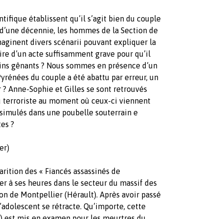
tifique établissent qu’il s’agit bien du couple
s d’une décennie, les hommes de la Section de
aginent divers scénarii pouvant expliquer la
aire d’un acte suffisamment grave pour qu’il
moins gênants ? Nous sommes en présence d’un
Pyrénées du couple a été abattu par erreur, un
 ? Anne-Sophie et Gilles se sont retrouvés
 terroriste au moment où ceux-ci viennent
ssimulés dans une poubelle souterrain e
tes ?
er)
arition des « Fiancés assassinés de
er à ses heures dans le secteur du massif des
ion de Montpellier (Hérault). Après avoir passé
’adolescent se rétracte. Qu’importe, cette
ns) est mis en examen pour les meurtres du