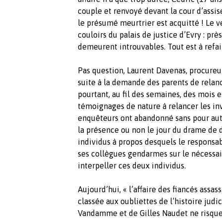
couple et renvoyé devant la cour d’assis
le présumé meurtrier est acquitté ! Le ve
couloirs du palais de justice d’Evry : pr
demeurent introuvables. Tout est à refai
Pas question, Laurent Davenas, procureu
suite à la demande des parents de relanc
pourtant, au fil des semaines, des mois e
témoignages de nature à relancer les in
enquêteurs ont abandonné sans pour autan
la présence ou non le jour du drame de 
individus à propos desquels le responsabl
ses collègues gendarmes sur le nécessair
interpeller ces deux individus.
Aujourd’hui, « l’affaire des fiancés assa
classée aux oubliettes de l’histoire jud
Vandamme et de Gilles Naudet ne risquent p