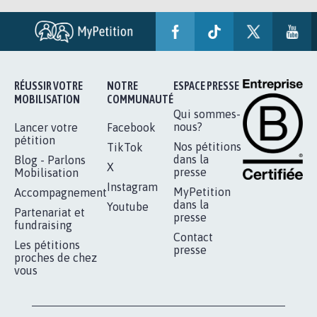
RÉUSSIR VOTRE
NOTRE
ESPACE PRESSE
MOBILISATION
COMMUNAUTÉ
Qui sommes-
nous?
Lancer votre
Facebook
pétition
Nos pétitions
TikTok
dans la
Blog - Parlons
X
presse
Mobilisation
Instagram
MyPetition
Accompagnement
dans la
Youtube
Partenariat et
presse
fundraising
Contact
Les pétitions
presse
proches de chez
vous