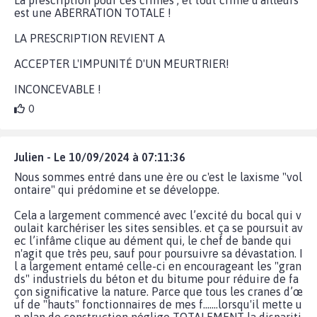
est une ABERRATION TOTALE !
LA PRESCRIPTION REVIENT A
ACCEPTER L'IMPUNITÉ D'UN MEURTRIER!
INCONCEVABLE !
0
Julien - Le 10/09/2024 à 07:11:36
Nous sommes entré dans une ère ou c'est le laxisme "vol
ontaire" qui prédomine et se développe.
Cela a largement commencé avec l’excité du bocal qui v
oulait karchériser les sites sensibles. et ça se poursuit av
ec l’infâme clique au dément qui, le chef de bande qui
n'agit que très peu, sauf pour poursuivre sa dévastation. I
l a largement entamé celle-ci en encourageant les "gran
ds" industriels du béton et du bitume pour réduire de fa
çon significative la nature. Parce que tous les cranes d’œ
uf de "hauts" fonctionnaires de mes f.......lorsqu'il mette u
n plan de construction néglige TOTALEMENT la dispariti