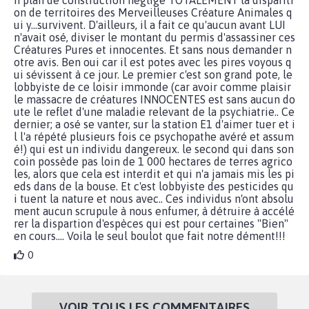
on de territoires des Merveilleuses Créature Animales q
ui y...survivent. D'ailleurs, il a fait ce qu'aucun avant LUI
n'avait osé, diviser le montant du permis d'assassiner ces
Créatures Pures et innocentes. Et sans nous demander n
otre avis. Ben oui car il est potes avec les pires voyous q
ui sévissent à ce jour. Le premier c'est son grand pote, le
lobbyiste de ce loisir immonde (car avoir comme plaisir
le massacre de créatures INNOCENTES est sans aucun do
ute le reflet d'une maladie relevant de la psychiatrie.. Ce
dernier; a osé se vanter, sur la station E1 d'aimer tuer et i
l l'a répété plusieurs fois ce psychopathe avéré et assum
é!) qui est un individu dangereux. le second qui dans son
coin possède pas loin de 1 000 hectares de terres agrico
les, alors que cela est interdit et qui n'a jamais mis les pi
eds dans de la bouse. Et c'est lobbyiste des pesticides qu
i tuent la nature et nous avec.. Ces individus n'ont absolu
ment aucun scrupule à nous enfumer, à détruire à accélé
rer la dispartion d'espèces qui est pour certaines "Bien"
en cours.... Voila le seul boulot que fait notre dément!!!
0
VOIR TOUS LES COMMENTAIRES