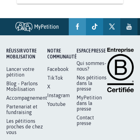
STOP AU PROJET AGRIVOLTAÏQUE
AUTOUR DE LA SOURCE...
11.255
signatures
Je signe
RÉUSSIR VOTRE
NOTRE
ESPACE PRESSE
MOBILISATION
COMMUNAUTÉ
Qui sommes-
nous?
Lancer votre
Facebook
pétition
Nos pétitions
TikTok