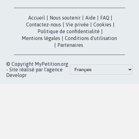
dans la
Blog - Parlons
X
presse
Mobilisation
Instagram
MyPetition
Accompagnement
dans la
Youtube
Partenariat et
presse
fundraising
Contact
Les pétitions
presse
proches de chez
vous
Accueil
|
Nous soutenir
|
Aide
|
FAQ
|
Contactez-nous
|
Vie privée
|
Cookies
|
Politique de confidentialité
|
Mentions légales
|
Conditions d'utilisation
|
Partenaires
© Copyright MyPetition.org
- Site réalisé par l'agence
Developr