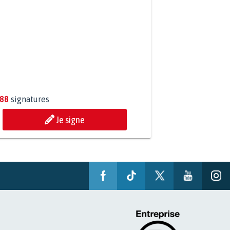
P AU PROJET AGRIVOLTAÏQUE
OUR DE LA SOURCE...
288
signatures
Je signe