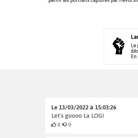
parmi les portraits capturés par HeForSh
La
La 
déc
En
Le 13/03/2022 à 15:03:26
Let’s goooo La LOGI
0
0