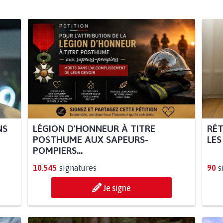
NS
LÉGION D'HONNEUR À TITRE
RÉT
POSTHUME AUX SAPEURS-
LES
POMPIERS...
10.545
signatures
90
s
Je signe