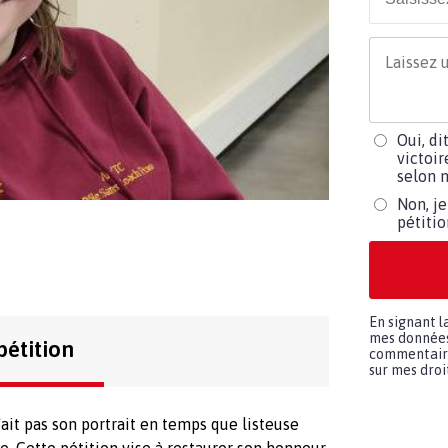
Oui, di
victoir
selon m
Non, je
pétiti
En signant l
mes données 
pétition
commentaires
sur mes droit
'ait pas son portrait en temps que listeuse