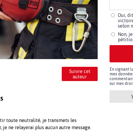
Oui, di
victoir
selon m
Non, je
pétiti
En signant l
Suivre cet
mes données 
auteur
commentaires
sur mes droit
s
ntir toute neutralité, je transmets les
r, je ne relayerai plus aucun autre message.