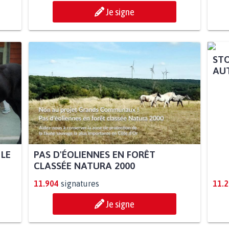
Je signe
 LE
PAS D'ÉOLIENNES EN FORÊT
STO
CLASSÉE NATURA 2000
AUT
11.904
signatures
11.
Je signe