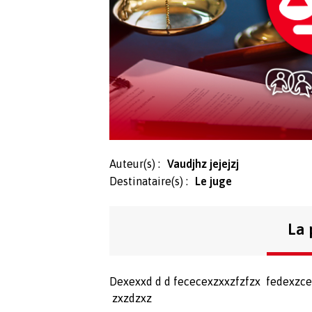
Auteur(s) :
Vaudjhz jejejzj
Destinataire(s) :
Le juge
La 
Dexexxd d d fececexzxxzfzfzx fedexzc
zxzdzxz