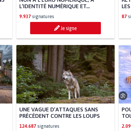
L’IDENTITÉ NUMÉRIQUE ET...
LES
9.937
signatures
87
s
Je signe
UNE VAGUE D’ATTAQUES SANS
POU
PRÉCÉDENT CONTRE LES LOUPS
TOU
124.687
signatures
2.09