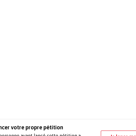
ncer votre propre pétition
personne ayant lancé cette pétition a