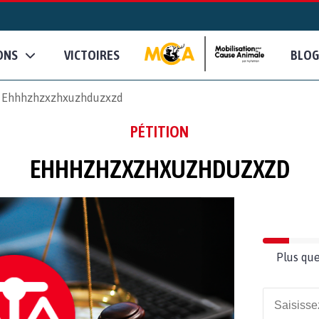
ONS
VICTOIRES
BLOG
Ehhhzhzxzhxuzhduzxzd
PÉTITION
EHHHZHZXZHXUZHDUZXZD
Plus que