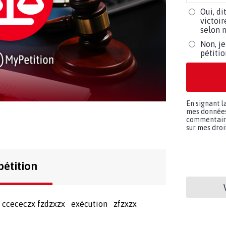
Oui, di
victoir
selon m
Non, je
pétiti
En signant l
mes données 
commentaires
sur mes droit
pétition
e ccececzx fzdzxzx exécution zfzxzx