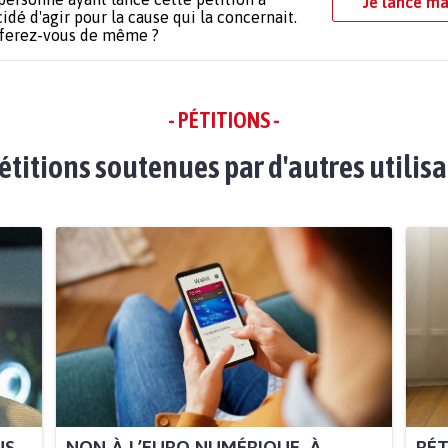
Je lance ma
idé d'agir pour la cause qui la concernait.
 ferez-vous de même ?
- PÉTITIONS -
étitions soutenues par d'autres utilis
NS
NON À L’EURO NUMÉRIQUE, À
RÉT