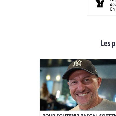
déc
En
Les p
POUR SOUTENIR PASCAL SOETZ