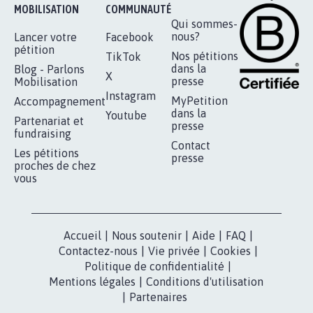
MOBILISATION
COMMUNAUTÉ
Qui sommes-
nous?
Lancer votre
Facebook
pétition
Nos pétitions
TikTok
dans la
Blog - Parlons
X
presse
Mobilisation
Instagram
MyPetition
Accompagnement
dans la
Youtube
Partenariat et
presse
fundraising
Contact
Les pétitions
presse
proches de chez
vous
Accueil
|
Nous soutenir
|
Aide
|
FAQ
|
Contactez-nous
|
Vie privée
|
Cookies
|
Politique de confidentialité
|
Mentions légales
|
Conditions d'utilisation
|
Partenaires