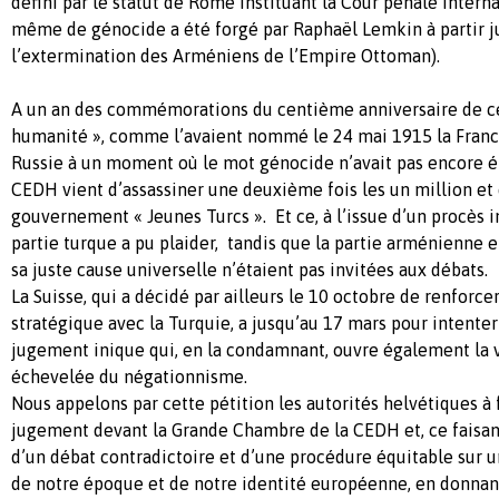
défini par le statut de Rome instituant la Cour pénale intern
même de génocide a été forgé par Raphaël Lemkin à partir 
l’extermination des Arméniens de l’Empire Ottoman).
A un an des commémorations du centième anniversaire de ce
humanité », comme l’avaient nommé le 24 mai 1915 la France,
Russie à un moment où le mot génocide n’avait pas encore ét
CEDH vient d’assassiner une deuxième fois les un million et
gouvernement « Jeunes Turcs ». Et ce, à l’issue d’un procès i
partie turque a pu plaider, tandis que la partie arménienne e
sa juste cause universelle n’étaient pas invitées aux débats.
La Suisse, qui a décidé par ailleurs le 10 octobre de renforce
stratégique avec la Turquie, a jusqu’au 17 mars pour intente
jugement inique qui, en la condamnant, ouvre également la 
échevelée du négationnisme.
Nous appelons par cette pétition les autorités helvétiques à 
jugement devant la Grande Chambre de la CEDH et, ce faisan
d’un débat contradictoire et d’une procédure équitable sur u
de notre époque et de notre identité européenne, en donnant 