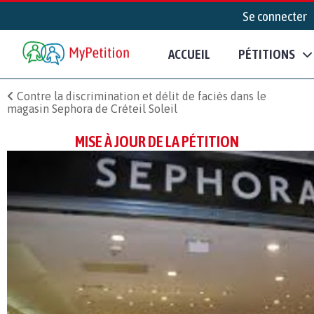
Se connecter
ACCUEIL
PÉTITIONS
Contre la discrimination et délit de faciès dans le
magasin Sephora de Créteil Soleil
MISE À JOUR DE LA PÉTITION