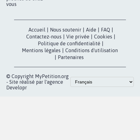
pétition
Nos pétitions
TikTok
dans la
Blog - Parlons
X
presse
Mobilisation
Instagram
MyPetition
Accompagnement
dans la
Youtube
Partenariat et
presse
fundraising
Contact
Les pétitions
presse
proches de chez
vous
Accueil
|
Nous soutenir
|
Aide
|
FAQ
|
Contactez-nous
|
Vie privée
|
Cookies
|
Politique de confidentialité
|
Mentions légales
|
Conditions d'utilisation
|
Partenaires
© Copyright MyPetition.org
- Site réalisé par l'agence