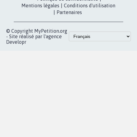
Qui sommes-
nous?
Lancer votre
Facebook
pétition
Nos pétitions
TikTok
dans la
Blog - Parlons
X
presse
Mobilisation
Instagram
MyPetition
Accompagnement
dans la
Youtube
Partenariat et
presse
fundraising
Contact
Les pétitions
presse
proches de chez
vous
Accueil
|
Nous soutenir
|
Aide
|
FAQ
|
Contactez-nous
|
Vie privée
|
Cookies
|
Politique de confidentialité
|
Mentions légales
|
Conditions d'utilisation
|
Partenaires