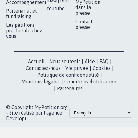
RÉUSSIR VOTRE
NOTRE
ESPACE PRESSE
MOBILISATION
COMMUNAUTÉ
Qui sommes-
nous?
Lancer votre
Facebook
pétition
Nos pétitions
TikTok
dans la
Blog - Parlons
X
presse
Mobilisation
Instagram
MyPetition
Accompagnement
dans la
Youtube
Partenariat et
presse
fundraising
Contact
Les pétitions
presse
proches de chez
vous
Accueil
|
Nous soutenir
|
Aide
|
FAQ
|
Contactez-nous
|
Vie privée
|
Cookies
|
Politique de confidentialité
|