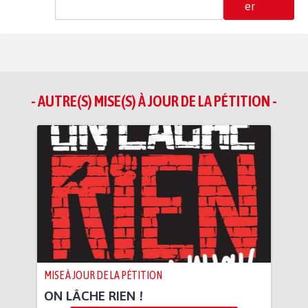
er
- AUTRE(S) MISE(S) À JOUR DE LA PÉTITION -
MISE À JOUR DE LA PÉTITION
ON LÂCHE RIEN !