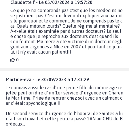
Claudette f - Le 05/02/2024 à 19:57:20
Ce que je ne comprends pas c'est que les médecins ne
se justifient pas. C'est un devoir d'expliquer aux parent
s le pourquoi et le comment. Je ne comprends pas le c
as. Quels métaux lourds? Quelle régime alimentaire?
A-t-elle était examinée par d'autres docteurs? La seul
e chose que je reproche aux docteurs c'est quand ils
s'en foutent. Ma mère a été victime d'un docteur négli
gent aux Urgences a NIce en 2007 et pourtant ce jour-
là, il n'y avait aucun patient!!!
0
Martine-eva - Le 30/09/2023 à 17:33:29
Je connais aussi le cas d' une jeune fille du même âge re
jetée peut on dire d' un 1er service d' urgence en Charen
te Maritime. Priée de rentrer chez soi avec un calmant c
ar c' était spychologique !!
Un second service d' urgence de l' hôpital de Saintes a lu
i fait son travail et cette petite a passé 1AN au CHU de B
ordeaux...