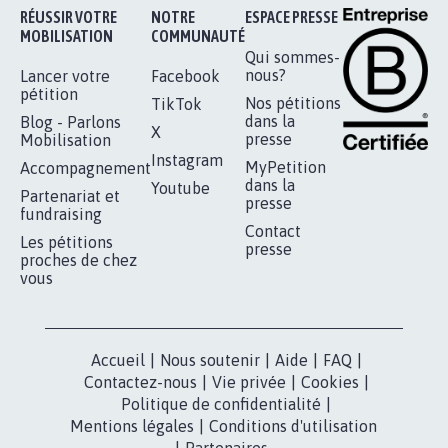
RÉUSSIR VOTRE
NOTRE
ESPACE PRESSE
MOBILISATION
COMMUNAUTÉ
Qui sommes-
nous?
Lancer votre
Facebook
pétition
Nos pétitions
TikTok
dans la
Blog - Parlons
X
presse
Mobilisation
Instagram
MyPetition
Accompagnement
dans la
Youtube
Partenariat et
presse
fundraising
Contact
Les pétitions
presse
proches de chez
vous
Accueil
|
Nous soutenir
|
Aide
|
FAQ
|
Contactez-nous
|
Vie privée
|
Cookies
|
Politique de confidentialité
|
Mentions légales
|
Conditions d'utilisation