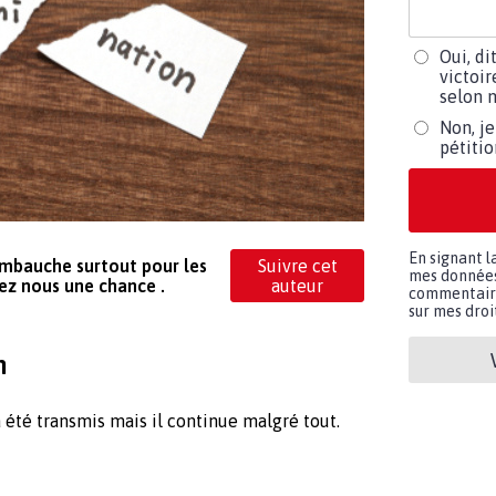
Oui, di
victoir
selon m
Non, je
pétiti
En signant l
'embauche surtout pour les
Suivre cet
mes données 
sez nous une chance .
auteur
commentaires
sur mes droit
n
 été transmis mais il continue malgré tout.