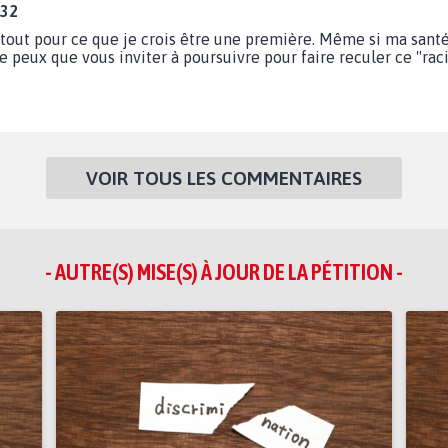
:32
u tout pour ce que je crois être une première. Même si ma san
 ne peux que vous inviter à poursuivre pour faire reculer ce "rac
VOIR TOUS LES COMMENTAIRES
- AUTRE(S) MISE(S) À JOUR DE LA PÉTITION -