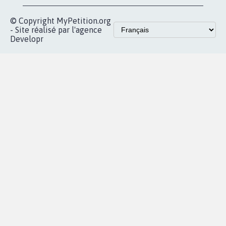
Accueil
|
Nous soutenir
|
Aide
|
FAQ
|
Contactez-nous
|
Vie privée
|
Cookies
|
Politique de confidentialité
|
Mentions légales
|
Conditions d'utilisation
|
Partenaires
© Copyright MyPetition.org
- Site réalisé par l'agence
Developr