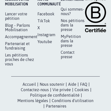
RÉUSSIR VOTRE
NOTRE
ESPACE PRESSE
MOBILISATION
COMMUNAUTÉ
Qui sommes-
nous?
Lancer votre
Facebook
pétition
Nos pétitions
TikTok
dans la
Blog - Parlons
X
presse
Mobilisation
Instagram
MyPetition
Accompagnement
dans la
Youtube
Partenariat et
presse
fundraising
Contact
Les pétitions
presse
proches de chez
vous