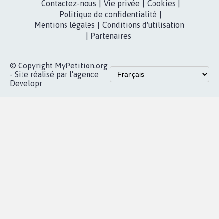
RÉUSSIR VOTRE
NOTRE
ESPACE PRESSE
MOBILISATION
COMMUNAUTÉ
Qui sommes-
nous?
Lancer votre
Facebook
pétition
Nos pétitions
TikTok
dans la
Blog - Parlons
X
presse
Mobilisation
Instagram
MyPetition
Accompagnement
dans la
Youtube
Partenariat et
presse
fundraising
Contact
Les pétitions
presse
proches de chez
vous
Accueil
|
Nous soutenir
|
Aide
|
FAQ
|
Contactez-nous
|
Vie privée
|
Cookies
|
Politique de confidentialité
|
Mentions légales
|
Conditions d'utilisation
|
Partenaires