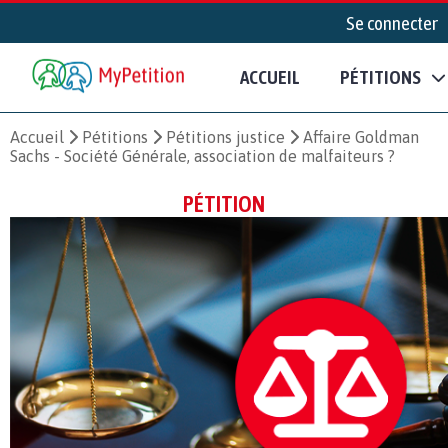
Se connecter
ACCUEIL
PÉTITIONS
Accueil
Pétitions
Pétitions justice
Affaire Goldman
Sachs - Société Générale, association de malfaiteurs ?
PÉTITION