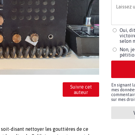
Oui, di
victoir
selon m
Non, je
pétiti
En signant l
Suivre cet
mes données 
auteur
commentaires
sur mes droit
soit-disant nettoyer les gouttières de ce