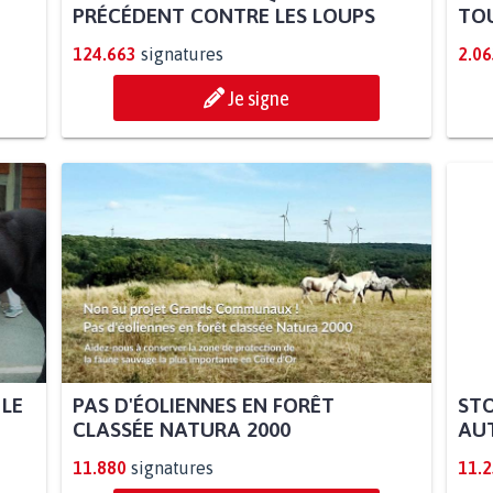
PRÉCÉDENT CONTRE LES LOUPS
TOU
124.663
signatures
2.06
Je signe
 LE
PAS D'ÉOLIENNES EN FORÊT
STO
CLASSÉE NATURA 2000
AUT
11.880
signatures
11.