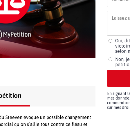
Oui, di
victoir
selon m
Non, je
pétiti
En signant l
pétition
mes données 
commentaires
sur mes droit
ividu Steeven évoque un possible changement
mordial qu’on s’allie tous contre ce fléau et