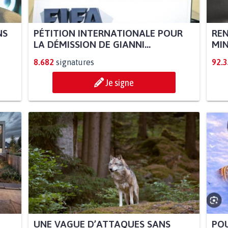
NS
PÉTITION INTERNATIONALE POUR
REN
LA DÉMISSION DE GIANNI...
MIN
8.682
signatures
92.
Je signe
UNE VAGUE D’ATTAQUES SANS
POU