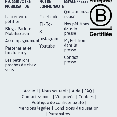
RÉUSSIR VOTRE
NOTRE
ESPACE PRESSE
MOBILISATION
COMMUNAUTÉ
Qui sommes-
nous?
Lancer votre
Facebook
pétition
Nos pétitions
TikTok
dans la
Blog - Parlons
X
presse
Mobilisation
Instagram
MyPetition
Accompagnement
dans la
Youtube
Partenariat et
presse
fundraising
Contact
Les pétitions
presse
proches de chez
vous
Accueil
|
Nous soutenir
|
Aide
|
FAQ
|
Contactez-nous
|
Vie privée
|
Cookies
|
Politique de confidentialité
|
Mentions légales
|
Conditions d'utilisation
|
Partenaires