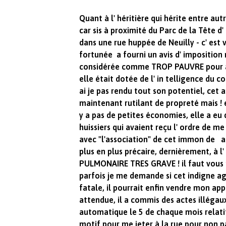
Quant à l' héritière qui hérite entre a
car sis à proximité du Parc de la Tête d'
dans une rue huppée de Neuilly - c' est 
fortunée a fourni un avis d' imposition m
considérée comme TROP PAUVRE pour avo
elle était dotée de l' in telligence du c
ai je pas rendu tout son potentiel, cet
maintenant rutilant de propreté mais ! e
y a pas de petites économies, elle a eu d
huissiers qui avaient reçu l' ordre de m
avec "l'association" de cet immon de ag
plus en plus précaire, dernièrement, à l
PULMONAIRE TRES GRAVE ! il faut vous m
parfois je me demande si cet indigne ag
fatale, il pourrait enfin vendre mon a
attendue, il a commis des actes illég
automatique le 5 de chaque mois relati
motif pour me jeter à la rue pour non 