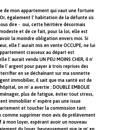
utre de mon appartement qui vaut une fortune
 Or, également l' habitation de la défunte sis
vous dire - oui, cette héritière désormais
odeste et de ce fait, pour la loi, elle est
ir la moindre obligation envers moi. Si
oeur, elle l' aurait mis en vente OCCUPE, ne lui
 appartement crasseux au départ est
lle l' aurait vendu UN PEU MOINS CHER, il n'
e l' argent pour payer à trois reprises des
e terrifier en se déchaînant sur ma sonnette
ent immobilier, il sait que ma santé est de
' hôpital, on m' a avertie : DOUBLE EMBOLIE
énager, plus de fatigue, éviter tout stress,
ent immobilier n' espère pas une issue
ppartement et toucher la commission tant
aux comme supprimer mon avis de prélèvement
f à mon loyer, espérant avoir un nouveau
paiement du loyer, heureusement que je m' en