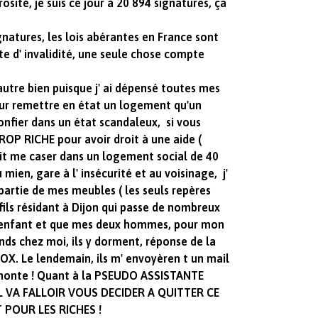
sité, je suis ce jour à 20 894 signatures, ça
natures, les lois abérantes en France sont
e d' invalidité, une seule chose compte
utre bien puisque j' ai dépensé toutes mes
ur remettre en état un logement qu'un
nfier dans un état scandaleux, si vous
TROP RICHE pour avoir droit à une aide (
ait me caser dans un logement social de 40
mien, gare à l' insécurité et au voisinage, j'
e partie de mes meubles ( les seuls repères
 fils résidant à Dijon qui passe de nombreux
it enfant et que mes deux hommes, pour mon
ds chez moi, ils y dorment, réponse de la
X. Le lendemain, ils m' envoyèren t un mail
 honte ! Quant à la PSEUDO ASSISTANTE
 IL VA FALLOIR VOUS DECIDER A QUITTER CE
T POUR LES RICHES !