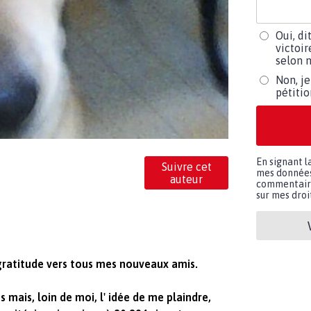
Oui, di
victoir
selon m
Non, je
pétiti
En signant l
Suivre cet
mes données 
auteur
commentaires
sur mes droit
ratitude vers tous mes nouveaux amis.
s mais, loin de moi, l' idée de me plaindre,