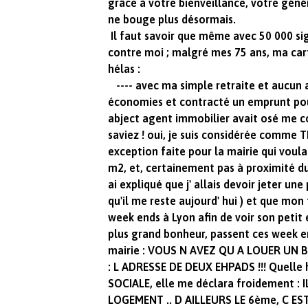
grâce à votre bienveillance, votre généro
ne bouge plus désormais.
Il faut savoir que même avec 50 000 sig
contre moi ; malgré mes 75 ans, ma cart
hélas :
---- avec ma simple retraite et aucun a
économies et contracté un emprunt po
abject agent immobilier avait osé me co
saviez ! oui, je suis considérée comme 
exception faite pour la mairie qui voul
m2, et, certainement pas à proximité du 
ai expliqué que j' allais devoir jeter un
qu'il me reste aujourd' hui ) et que mon
week ends à Lyon afin de voir son pet
plus grand bonheur, passent ces week en
mairie : VOUS N AVEZ QU A LOUER UN BO
: L ADRESSE DE DEUX EHPADS !!! Quelle
SOCIALE, elle me déclara froidement :
LOGEMENT .. D AILLEURS LE 6ème, C ES