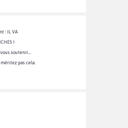
t : IL VA
ICHES !
ous soutenir....
 méritez pas cela.
x