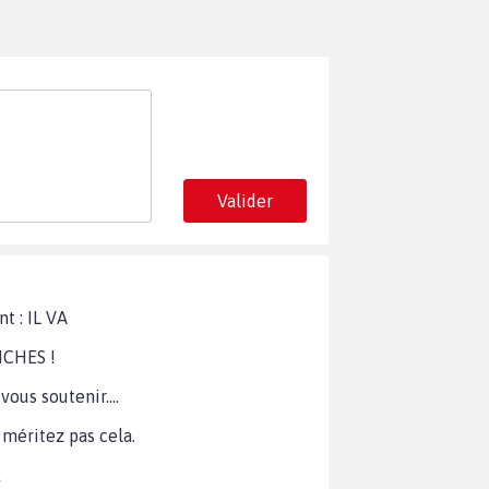
Valider
t : IL VA
ICHES !
ous soutenir....
 méritez pas cela.
x