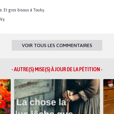
 Et gros bisous à Touky.
ky.
VOIR TOUS LES COMMENTAIRES
- AUTRE(S) MISE(S) À JOUR DE LA PÉTITION -