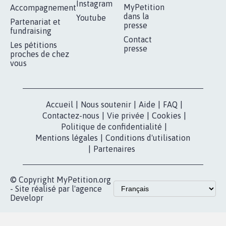
RÉUSSIR VOTRE
NOTRE
ESPACE PRESSE
MOBILISATION
COMMUNAUTÉ
Qui sommes-
nous?
Lancer votre
Facebook
pétition
Nos pétitions
TikTok
dans la
Blog - Parlons
X
presse
Mobilisation
Instagram
MyPetition
Accompagnement
dans la
Youtube
Partenariat et
presse
fundraising
Contact
Les pétitions
presse
proches de chez
vous
Accueil
|
Nous soutenir
|
Aide
|
FAQ
|
Contactez-nous
|
Vie privée
|
Cookies
|
Politique de confidentialité
|