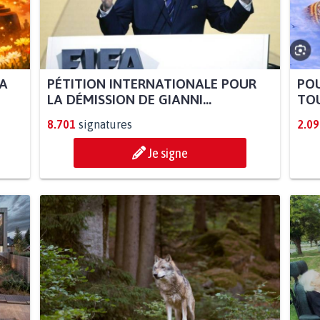
LA
PÉTITION INTERNATIONALE POUR
POU
LA DÉMISSION DE GIANNI...
TOU
8.701
signatures
2.09
Je signe