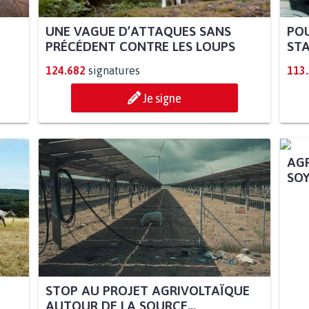
UNE VAGUE D’ATTAQUES SANS
POU
PRÉCÉDENT CONTRE LES LOUPS
STA
124.682
signatures
113
Je signe
STOP AU PROJET AGRIVOLTAÏQUE
AGR
AUTOUR DE LA SOURCE...
SOY