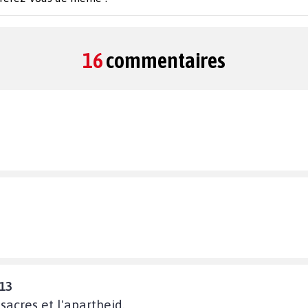
16
commentaires
:13
sacres et l'apartheid.