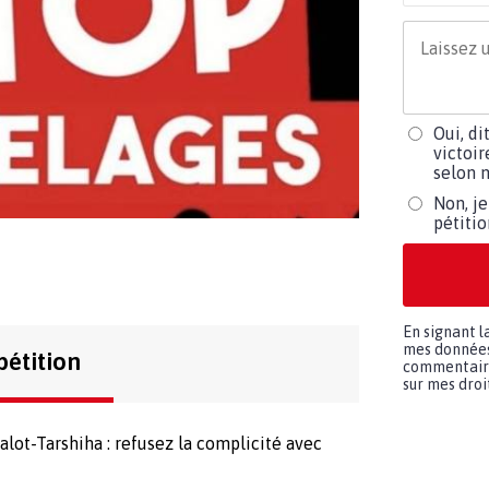
Oui, di
victoir
selon m
Non, je
pétiti
En signant l
mes données 
pétition
commentaires
sur mes droit
lot-Tarshiha : refusez la complicité avec