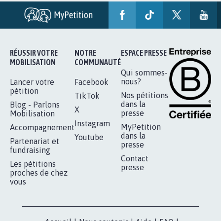
RÉUSSIR VOTRE
NOTRE
ESPACE PRESSE
MOBILISATION
COMMUNAUTÉ
Qui sommes-
nous?
Lancer votre
Facebook
pétition
Nos pétitions
TikTok
dans la
Blog - Parlons
X
presse
Mobilisation
Instagram
MyPetition
Accompagnement
dans la
Youtube
Partenariat et
presse
fundraising
Contact
Les pétitions
presse
proches de chez
vous