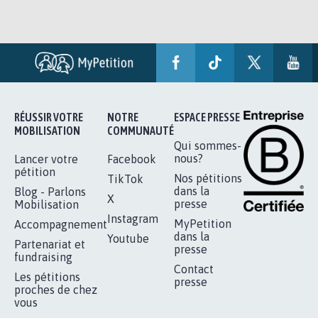
RÉUSSIR VOTRE
NOTRE
ESPACE PRESSE
MOBILISATION
COMMUNAUTÉ
Qui sommes-
nous?
Lancer votre
Facebook
pétition
Nos pétitions
TikTok
dans la
Blog - Parlons
X
presse
Mobilisation
Instagram
MyPetition
Accompagnement
dans la
Youtube
Partenariat et
presse
fundraising
Contact
Les pétitions
presse
proches de chez
vous