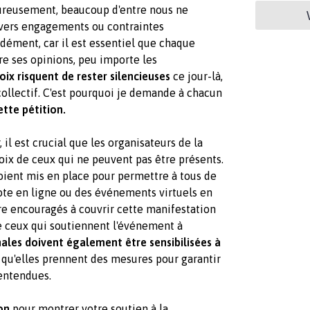
eureusement, beaucoup d'entre nous ne
divers engagements ou contraintes
ément, car il est essentiel que chaque
dre ses opinions, peu importe les
oix risquent de rester silencieuses
ce jour-là,
 collectif. C'est pourquoi je demande à chacun
ette pétition.
 il est crucial que les organisateurs de la
ix de ceux qui ne peuvent pas être présents.
oient mis en place pour permettre à tous de
ote en ligne ou des événements virtuels en
tre encouragés à couvrir cette manifestation
e ceux qui soutiennent l'événement à
nales doivent également être sensibilisées à
n qu'elles prennent des mesures pour garantir
 entendues.
on
pour montrer votre soutien à la