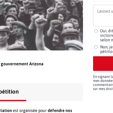
Oui, di
victoir
selon m
Non, je
pétiti
e gouvernement Arizona
En signant l
mes données 
commentaires
sur mes droit
pétition
tation
est organisée pour
défendre nos