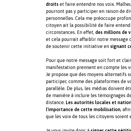
droits
et faire entendre nos voix. Malh
pourront pas y participer en raison de 
personnelles. Cela me préoccupe profond
citoyen ait la possibilité de faire enten
circonstances. En effet,
des millions de v
et cela pourrait affaiblir notre message
de soutenir cette initiative en
signant c
Pour que notre message soit fort et clair,
manifestation prennent en compte les vo
Je propose que des moyens alternatifs s
participer, comme des plateformes de v
parallèle. De plus, les médias doivent ê
de manière à inclure les témoignages d
distance.
Les autorités locales et natio
l'importance de cette mobilisation
, afi
que les voix de tous les citoyens soient
Je vous invite donc à
signer cette pétiti