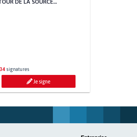
P AU PROJET AGRIVOLTAÏQUE
OUR DE LA SOURCE...
234
signatures
Je signe