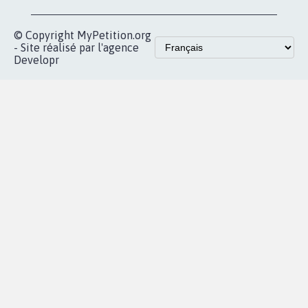
vous
Accueil
|
Nous soutenir
|
Aide
|
FAQ
|
Contactez-nous
|
Vie privée
|
Cookies
|
Politique de confidentialité
|
Mentions légales
|
Conditions d'utilisation
|
Partenaires
© Copyright MyPetition.org
- Site réalisé par l'agence
Developr