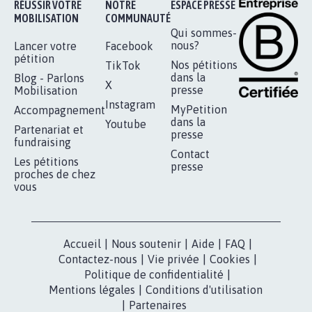
Je signe
RÉUSSIR VOTRE
NOTRE
ESPACE PRESSE
MOBILISATION
COMMUNAUTÉ
Qui sommes-
nous?
Lancer votre
Facebook
pétition
Nos pétitions
TikTok
dans la
Blog - Parlons
X
presse
Mobilisation
Instagram
MyPetition
Accompagnement
dans la
Youtube
Partenariat et
presse
fundraising
Contact
Les pétitions
presse
proches de chez