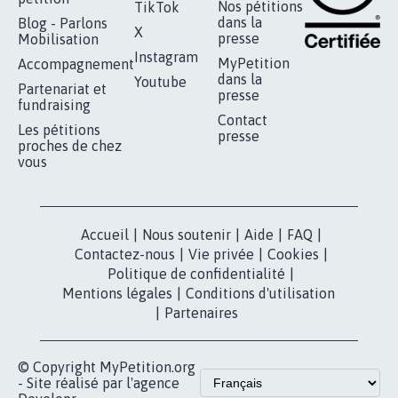
RÉUSSIR VOTRE
NOTRE
ESPACE PRESSE
MOBILISATION
COMMUNAUTÉ
Qui sommes-
nous?
Lancer votre
Facebook
pétition
Nos pétitions
TikTok
dans la
Blog - Parlons
X
presse
Mobilisation
Instagram
MyPetition
Accompagnement
dans la
Youtube
Partenariat et
presse
fundraising
Contact
Les pétitions
presse
proches de chez
vous