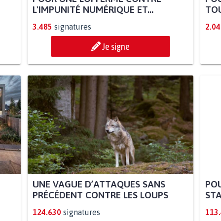
L'IMPUNITÉ NUMÉRIQUE ET...
TOU
3.485
signatures
2.04
Je signe
UNE VAGUE D’ATTAQUES SANS
POU
PRÉCÉDENT CONTRE LES LOUPS
STA
124.630
signatures
113