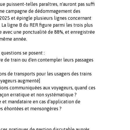
e puissent-telles paraîtres, n'auront pas suffi
u'une campagne de dédommagement des
 2025 et épingle plusieurs lignes concernant
 La ligne B du RER figure parmi les trois plus
e avec une ponctualité de 88%, et enregistrée
e même année.
 questions se posent :
e de train ou d'en contempler leurs passages
ons de transports pour les usagers des trains
voyageurs augmenté]
ations communiquées aux voyageurs, quand ces
açon erratique et non systématique ?
e et mandataire en cas d'application de
ues éhontées et mensongères ?
r ces pratiques de gestion discutable auprès