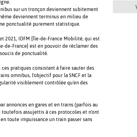
igne.
mnibus sur un tronçon deviennent subitement
r même deviennent terminus en milieu de
une ponctualité purement statistique.
et 2021, IDFM [Île-de-France Mobilité, qui est
 Île-de-France] est en pouvoir de réclamer des
 soucis de ponctualité.
c ces pratiques consistant à faire sauter des
ins omnibus, l'objectif pour la SNCF et la
gularité visiblement contrôlée qu'en des
r annonces en gares et en trains (parfois au
 toutefois assujettis à ces protocoles et n'ont
 en toute impuissance un train passer sans