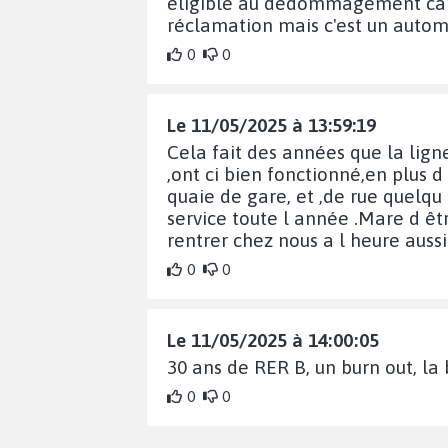
éligible au dédommagement car n
réclamation mais c'est un autom
0
0
Le 11/05/2025 à 13:59:19
Cela fait des années que la lign
,ont ci bien fonctionné,en plus 
quaie de gare, et ,de rue quelqu
service toute l année .Mare d êtr
rentrer chez nous a l heure aussi 
0
0
Le 11/05/2025 à 14:00:05
30 ans de RER B, un burn out, la b
0
0