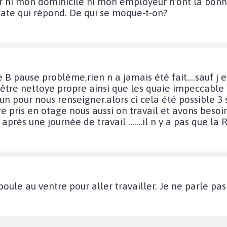
i mon dominicile ni mon employeur n'ont la bonne 
ate qui répond. De qui se moque-t-on?
e B pause problème,rien n a jamais été fait....sauf j
d être nettoye propre ainsi que les quaie impeccable
 un pour nous renseigner.alors ci cela été possible 
e pris en otage nous aussi on travail et avons besoin 
après une journée de travail .......il n y a pas que la 
oule au ventre pour aller travailler. Je ne parle pas 