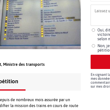
Oui, di
victoir
selon m
Non, je
pétiti
, Ministre des transports
En signant l
mes données 
pétition
commentaires
sur mes droit
 depuis de nombreux mois assurée par un
ifier la mission des trains en cours de route