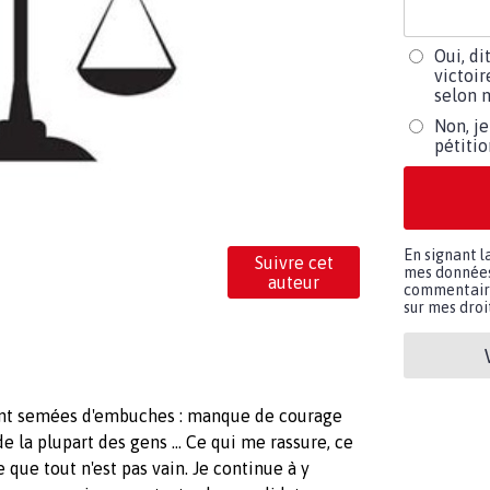
Oui, di
victoir
selon m
Non, je
pétiti
En signant l
Suivre cet
mes données 
auteur
commentaires
sur mes droit
sont semées d'embuches : manque de courage
de la plupart des gens … Ce qui me rassure, ce
 que tout n'est pas vain. Je continue à y