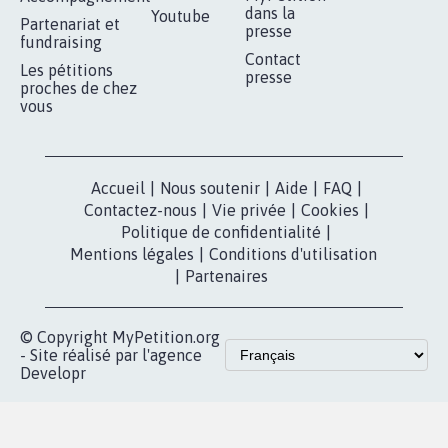
RÉUSSIR VOTRE
NOTRE
ESPACE PRESSE
MOBILISATION
COMMUNAUTÉ
Qui sommes-
nous?
Lancer votre
Facebook
pétition
Nos pétitions
TikTok
dans la
Blog - Parlons
X
presse
Mobilisation
Instagram
MyPetition
Accompagnement
dans la
Youtube
Partenariat et
presse
fundraising
Contact
Les pétitions
presse
proches de chez
vous
Accueil
|
Nous soutenir
|
Aide
|
FAQ
|
Contactez-nous
|
Vie privée
|
Cookies
|
Politique de confidentialité
|
Mentions légales
|
Conditions d'utilisation