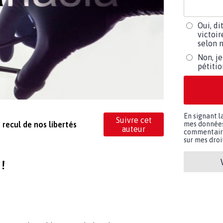
Oui, di
victoir
selon m
Non, je
pétiti
En signant l
Suivre cet
 recul de nos libertés
mes données 
auteur
commentaires
sur mes droit
!