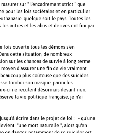
rassurer sur " l'encadrement strict " que
né pour les lois sociétales et en particulier
'euthanasie, quelque soit le pays. Toutes les
les autres et les abus et dérives ont fini par
une fois ouverte tous les démons s'en
Dans cette situation, de nombreux
sion sur les chances de survie à long terme
eul moyen d'assurer une fin de vie vraiment
n beaucoup plus coûteuse que des suicides
laisse tomber son masque, parmi les
ux-ci ne reculent désormais devant rien.
erve la vie politique française, je n'ai
squ'à écrire dans le projet de loi : - qu'une
evient "une mort naturelle ", alors qu'en
e en danger, notamment de se suicider est