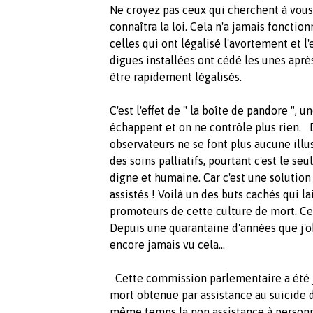
Ne croyez pas ceux qui cherchent à vous 
connaîtra la loi. Cela n'a jamais fonction
celles qui ont légalisé l'avortement et l
digues installées ont cédé les unes après 
être rapidement légalisés.
C'est l'effet de " la boîte de pandore ", 
échappent et on ne contrôle plus rien. 
observateurs ne se font plus aucune illu
des soins palliatifs, pourtant c'est le s
digne et humaine. Car c'est une solutio
assistés ! Voilà un des buts cachés qui 
promoteurs de cette culture de mort. Ce
Depuis une quarantaine d'années que j'obs
encore jamais vu cela...
Cette commission parlementaire a été ju
mort obtenue par assistance au suicide d
même temps la non assistance à personn