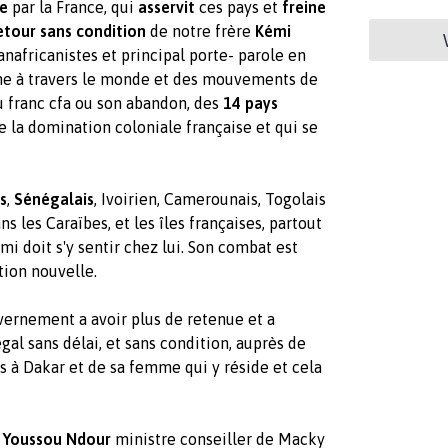
e
par la France, qui
asservit
ces pays et
freine
etour sans condition
de notre frère
Kémi
africanistes et principal porte- parole en
aine à travers le monde et des mouvements de
du franc cfa ou son abandon, des
14 pays
 la domination coloniale française et qui se
s
,
Sénégalais
, Ivoirien, Camerounais, Togolais
ans les Caraïbes, et les îles françaises, partout
mi doit s'y sentir chez lui. Son combat est
tion nouvelle.
ernement a avoir plus de retenue et a
gal sans délai, et sans condition, auprès de
és à Dakar et de sa femme qui y réside et cela
e Youssou Ndour
ministre conseiller de Macky