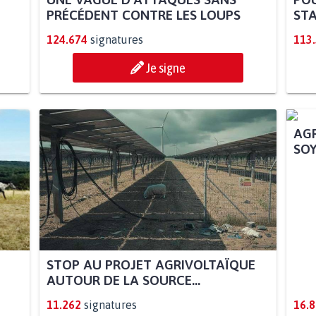
PRÉCÉDENT CONTRE LES LOUPS
STA
124.674
signatures
113
Je signe
STOP AU PROJET AGRIVOLTAÏQUE
AGR
AUTOUR DE LA SOURCE...
SOY
11.262
signatures
16.