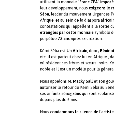
utilisent la monnaie "
Franc CFA
"
imposé
leur développement, nous
exigeons
le
r
Séba
, leader du mouvement Urgences Pan
Afrique, et au sein de la diaspora afric
contestations qui appellent à la sortie 
étranglés par cette monnaie
symbole de
perpétue
72 ans
après sa création.
Kémi Séba est
Un Africain
, donc
, Béninoi
etc, il est partout chez lui en Afrique , d
où résident ses frères et sœurs noirs, Ké
noble et il est un modèle pour la généra
Nous appelons M.
Macky Sall
et son gouv
autoriser le retour de Kémi Séba au Séné
ses enfants sénégalais qui sont scolaris
depuis plus de 6 ans.
Nous
condamnons le silence de l'artist