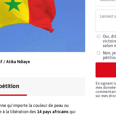
Oui, di
victoir
selon m
Non, je
pétiti
f / Atika Ndiaye
En signant l
pétition
mes données 
commentaires
sur mes droit
nne qu'importe la couleur de peau ou
e à la libération des
14 pays africains
qui