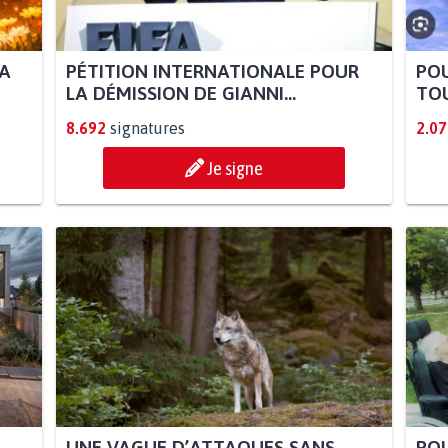
LA
PÉTITION INTERNATIONALE POUR
POU
LA DÉMISSION DE GIANNI...
TOU
8.692
signatures
2.07
Je signe
UNE VAGUE D’ATTAQUES SANS
POU