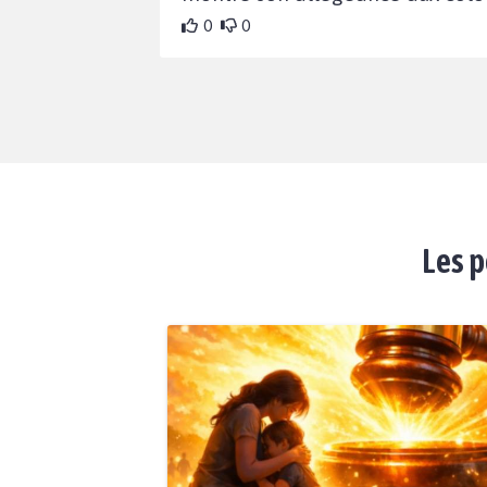
0
0
Les p