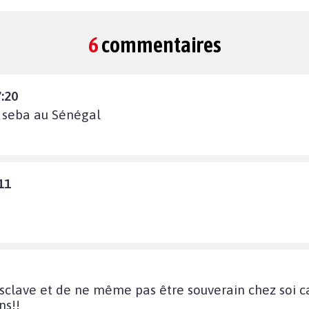
6
commentaires
7:20
i seba au Sénégal
11
esclave et de ne même pas être souverain chez soi ca
ns!!