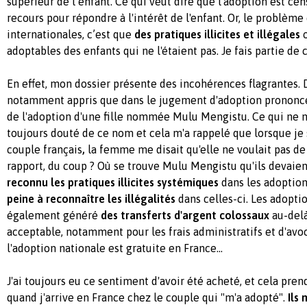
supérieur de l’enfant. Ce qui veut dire que l'adoption est cen
recours pour répondre à l'intérêt de l'enfant. Or, le problème
internationales, c’est que
des pratiques illicites et illégales
o
adoptables des enfants qui ne l'étaient pas. Je fais partie de 
En effet, mon dossier présente des incohérences flagrantes. 
notamment appris que dans le jugement d'adoption prononcé e
de l'adoption d'une fille nommée Mulu Mengistu. Ce qui ne m'a
toujours douté de ce nom et cela m'a rappelé que lorsque je 
couple français
,
la femme me disait qu'elle ne voulait pas de 
rapport, du coup ? Où se trouve Mulu Mengistu qu'ils devaien
reconnu les pratiques illicites systémiques
dans les adoption
peine à reconnaître les illégalités
dans celles-ci. Les adopti
également généré
des transferts d'argent colossaux
au-delà
acceptable, notamment pour les frais administratifs et d'avoca
l'adoption nationale est gratuite en France...
J'ai toujours eu ce sentiment d'avoir été acheté, et cela pre
quand j'arrive en France chez le couple qui "m'a adopté".
Ils 