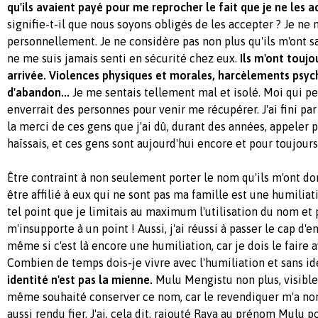
qu'ils avaient payé pour me reprocher le fait que je ne les a
signifie-t-il que nous soyons obligés de les accepter ? Je ne
personnellement. Je ne considère pas non plus qu'ils m'ont sa
ne me suis jamais senti en sécurité chez eux.
Ils m'ont touj
arrivée. Violences physiques et morales, harcèlements psyc
d'abandon...
Je me sentais tellement mal et isolé. Moi qui pe
enverrait des personnes pour venir me récupérer. J'ai fini pa
la merci de ces gens que j'ai dû, durant des années, appeler 
haïssais, et ces gens sont aujourd'hui encore et pour toujour
Être contraint à non seulement porter le nom qu'ils m'ont d
être affilié à eux qui ne sont pas ma famille est une humiliat
tel point que je limitais au maximum l'utilisation du nom et
m'insupporte à un point ! Aussi, j'ai réussi à passer le cap d
même si c'est là encore une humiliation, car je dois le faire 
Combien de temps dois-je vivre avec l'humiliation et sans id
identité n'est pas la mienne.
Mulu Mengistu non plus, visiblem
même souhaité conserver ce nom, car le revendiquer m'a no
aussi rendu fier. J'ai, cela dit, rajouté Raya au prénom Mulu