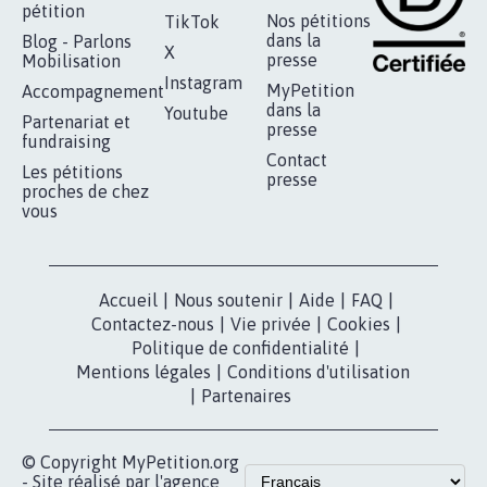
AGRESSION DE MON FILS THÉO :
SOYONS TOUS MOBILISÉS...
16.845
signatures
Je signe
RÉUSSIR VOTRE
NOTRE
ESPACE PRESSE
MOBILISATION
COMMUNAUTÉ
Qui sommes-
nous?
Lancer votre
Facebook
pétition
Nos pétitions
TikTok
dans la
Blog - Parlons
X
presse
Mobilisation
Instagram