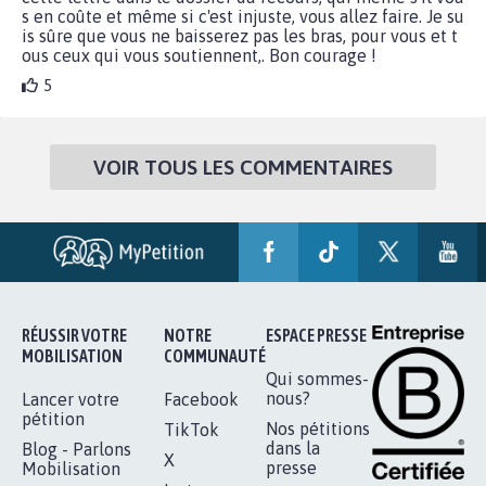
s en coûte et même si c'est injuste, vous allez faire. Je su
is sûre que vous ne baisserez pas les bras, pour vous et t
ous ceux qui vous soutiennent,. Bon courage !
5
VOIR TOUS LES COMMENTAIRES
RÉUSSIR VOTRE
NOTRE
ESPACE PRESSE
MOBILISATION
COMMUNAUTÉ
Qui sommes-
nous?
Lancer votre
Facebook
pétition
Nos pétitions
TikTok
dans la
Blog - Parlons
X
presse
Mobilisation