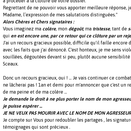
à procéder à la clôture de votre dossier.
Regrettant de ne pouvoir vous apporter meilleure réponse, je
Madame, l’expression de mes salutations distinguées."
Alors Chères et Chers signataires :
Vous imaginez ma
colère
, mon
dégoût
, ma
tristesse
, tant de
s
qui
en
est encore une, par ce retour qui ce clôture par un reje
J'ai un recours gracieux possible, difficile qu'il faille encore
avec les faits que j'ai dénoncé. C'est honteux, je me sens vio
souillées, dégoutées devant si peu, plutôt aucune sensibilité
Sceaux.
Donc un recours gracieux, oui ! ... Je vais continuer ce combat
ne lâcherai pas ! 1an et demi pour m'annoncer que c'est un rej
de ma peine et de ma colère ...
Je demande le droit à ne plus porter le nom de mon agresseu
je puisse espérer ...
JE NE VEUX PAS MOURIR AVEC LE NOM DE MON AGRESSEUR
Je compte sur Vous pour redoubler les partages , les signatur
témoignages qui sont précieux .