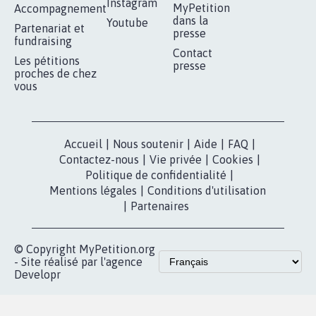
Instagram
MyPetition
Accompagnement
dans la
Youtube
Partenariat et
presse
fundraising
Contact
Les pétitions
presse
proches de chez
vous
Accueil
|
Nous soutenir
|
Aide
|
FAQ
|
Contactez-nous
|
Vie privée
|
Cookies
|
Politique de confidentialité
|
Mentions légales
|
Conditions d'utilisation
|
Partenaires
© Copyright MyPetition.org
- Site réalisé par l'agence
Developr