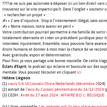
????Je ne suis pas autorisée à déposer ici un lien direct vers 
trouverez sur le site onparticipe.fr. Dans l’onglet « soutenir 
: « rechercher un projet » :
✍️ « 2 ans d’injustice : Stop à l’internement illégal, sans soin
✍️ « Notre maison, notre avenir en péril »
Votre contribution pourrait permettre à ma famille de sortir
totalement aberrante et créer un précédent juridique pour t
internées injustement. Ensemble, nous pouvons faire avancer 
droits humains et donner à mon mari la chance de se reconst
Avec gratitude, espoir et détermination.
Pour finir, je vous partage une bonne nouvelle. De cette tragé
Éclats d'Esprit
, le podcast qui éclaire et bouscule sur des suje
mentale. Vous pouvez l'écouter en cliquant
ici
Hélène Liégeois
(1)
cours 5/6 UCLouvain Olivia Nederlands (décembre 2
024)
(2) extrait de
l’avis du Conseil pénitentiaire du 16/12/2024
(
(3) CEDH :
Arrêt du 27 août 2024 : AFFAIRE B.D. c. BELGIQUE
(+)
Libres, ensemble :
Les internés ont-ils leur place en prison