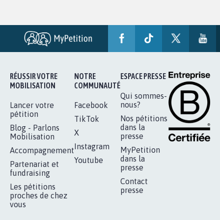
RÉUSSIR VOTRE
NOTRE
ESPACE PRESSE
MOBILISATION
COMMUNAUTÉ
Qui sommes-
nous?
Lancer votre
Facebook
pétition
Nos pétitions
TikTok
dans la
Blog - Parlons
X
presse
Mobilisation
Instagram
MyPetition
Accompagnement
dans la
Youtube
Partenariat et
presse
fundraising
Contact
Les pétitions
presse
proches de chez
vous