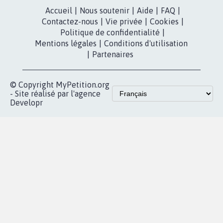
Instagram
MyPetition
Accompagnement
dans la
Youtube
Partenariat et
presse
fundraising
Contact
Les pétitions
presse
proches de chez
vous
Accueil
|
Nous soutenir
|
Aide
|
FAQ
|
Contactez-nous
|
Vie privée
|
Cookies
|
Politique de confidentialité
|
Mentions légales
|
Conditions d'utilisation
|
Partenaires
© Copyright MyPetition.org
- Site réalisé par l'agence
Developr