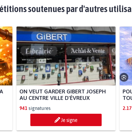
étitions soutenues par d'autres utilis
LA
ON VEUT GARDER GIBERT JOSEPH
POU
AU CENTRE VILLE D'ÉVREUX
TOU
941
signatures
2.17
Je signe