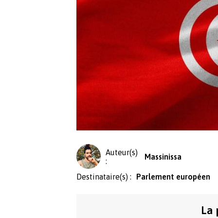
Auteur(s)
Massinissa
:
Destinataire(s) :
Parlement européen
La 