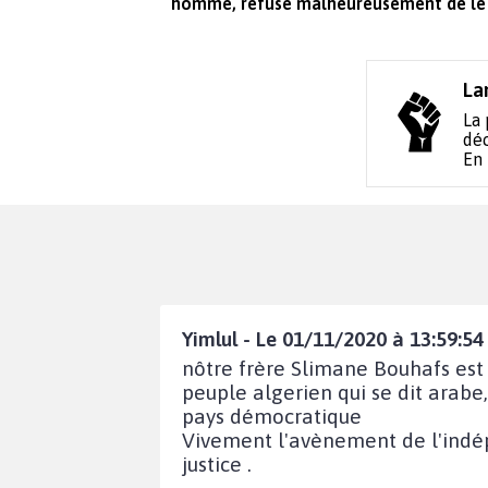
homme, refuse malheureusement de le d
La
La 
déc
En
Yimlul - Le 01/11/2020 à 13:59:54
nôtre frère Slimane Bouhafs est v
peuple algerien qui se dit arabe
pays démocratique
Vivement l'avènement de l'indép
justice .