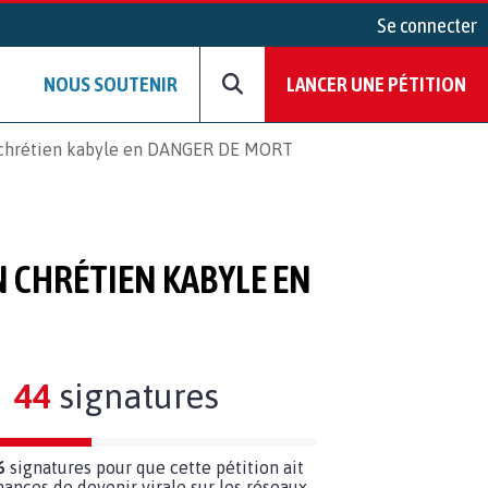
Se connecter
NOUS SOUTENIR
LANCER UNE PÉTITION
n chrétien kabyle en DANGER DE MORT
 CHRÉTIEN KABYLE EN
44
signatures
6
signatures pour que cette pétition ait
hances de devenir virale sur les réseaux