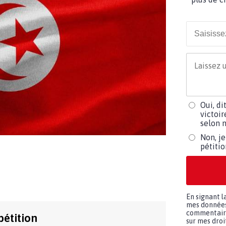
Oui, di
victoir
selon m
Non, je
pétiti
En signant l
mes données 
commentaires
pétition
sur mes droit