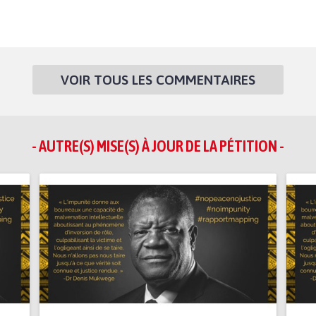
VOIR TOUS LES COMMENTAIRES
- AUTRE(S) MISE(S) À JOUR DE LA PÉTITION -