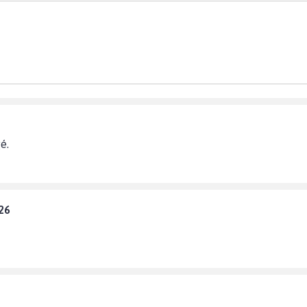
é.
26