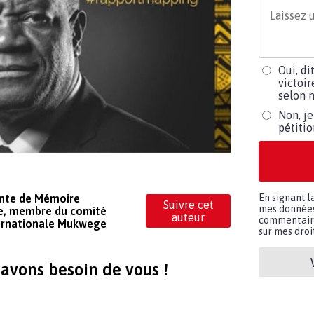
Oui, di
victoir
selon m
Non, je
pétiti
ente de Mémoire
En signant l
Suivre cet
mes données 
ie, membre du comité
auteur
commentaires
nternationale Mukwege
sur mes droit
avons besoin de vous !