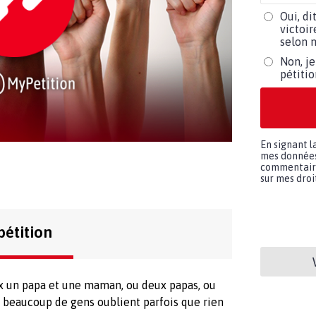
Oui, di
victoir
selon m
Non, je
pétiti
En signant l
mes données 
commentaires
sur mes droit
pétition
eux un papa et une maman, ou deux papas, ou
 beaucoup de gens oublient parfois que rien