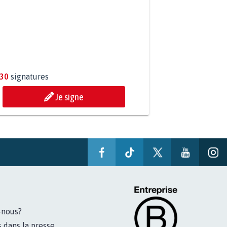
DRE LES CRIMES SEXUELS SUR
EURS IMPRESCRIPTIBLES
330
signatures
Je signe
-nous?
s dans la presse