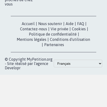
Lancer votre
Facebook
pétition
Nos pétitions
TikTok
dans la
Blog - Parlons
X
presse
Mobilisation
Instagram
MyPetition
Accompagnement
dans la
Youtube
Partenariat et
presse
fundraising
Contact
Les pétitions
presse
proches de chez
vous
Accueil
|
Nous soutenir
|
Aide
|
FAQ
|
Contactez-nous
|
Vie privée
|
Cookies
|
Politique de confidentialité
|
Mentions légales
|
Conditions d'utilisation
|
Partenaires
© Copyright MyPetition.org