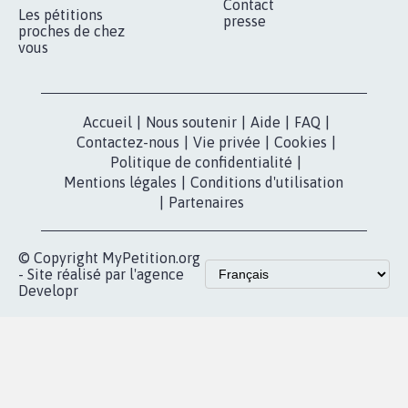
Qui sommes-
nous?
Lancer votre
Facebook
pétition
Nos pétitions
TikTok
dans la
Blog - Parlons
X
presse
Mobilisation
Instagram
MyPetition
Accompagnement
dans la
Youtube
Partenariat et
presse
fundraising
Contact
Les pétitions
presse
proches de chez
vous
Accueil
|
Nous soutenir
|
Aide
|
FAQ
|
Contactez-nous
|
Vie privée
|
Cookies
|
Politique de confidentialité
|
Mentions légales
|
Conditions d'utilisation
|
Partenaires