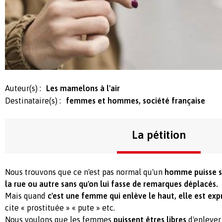
Auteur(s) :
Les mamelons à l'air
Destinataire(s) :
femmes et hommes, société française
La pétition
Nous trouvons que ce n'est pas normal qu'un
homme puisse s
la rue ou autre sans qu'on lui fasse de remarques déplacés.
Mais quand
c'est une femme qui enlève le haut, elle est ex
cite « prostituée » « pute » etc.
Nous voulons que les femmes
puissent êtres libres
d'enlever