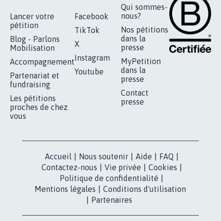
RÉUSSIR VOTRE
NOTRE
ESPACE PRESSE
MOBILISATION
COMMUNAUTÉ
Qui sommes-
nous?
Lancer votre
Facebook
pétition
Nos pétitions
TikTok
dans la
Blog - Parlons
X
presse
Mobilisation
Instagram
MyPetition
Accompagnement
dans la
Youtube
Partenariat et
presse
fundraising
Contact
Les pétitions
presse
proches de chez
vous