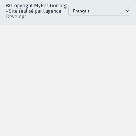
Accueil
|
Nous soutenir
|
Aide
|
FAQ
|
Contactez-nous
|
Vie privée
|
Cookies
|
Politique de confidentialité
|
Mentions légales
|
Conditions d'utilisation
|
Partenaires
© Copyright MyPetition.org
- Site réalisé par l'agence
Developr