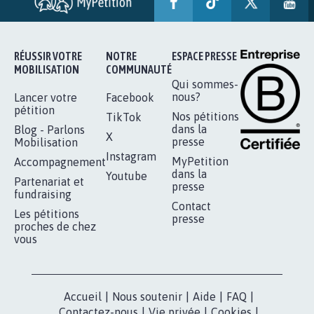
SOYONS TOUS MOBILISÉS...
16.843
signatures
Je signe
RÉUSSIR VOTRE
NOTRE
ESPACE PRESSE
MOBILISATION
COMMUNAUTÉ
Qui sommes-
nous?
Lancer votre
Facebook
pétition
Nos pétitions
TikTok
dans la
Blog - Parlons
X
presse
Mobilisation
Instagram
MyPetition
Accompagnement
dans la
Youtube
Partenariat et