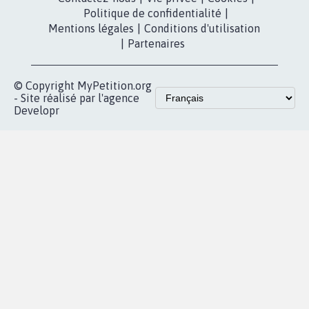
presse
fundraising
Contact
Les pétitions
presse
proches de chez
vous
Accueil
|
Nous soutenir
|
Aide
|
FAQ
|
Contactez-nous
|
Vie privée
|
Cookies
|
Politique de confidentialité
|
Mentions légales
|
Conditions d'utilisation
|
Partenaires
© Copyright MyPetition.org
- Site réalisé par l'agence
Developr