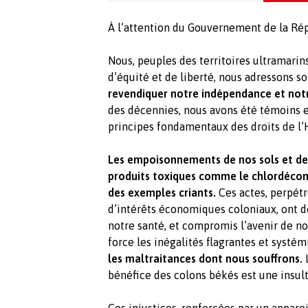
À l’attention du Gouvernement de la Rép
Nous, peuples des territoires ultramarins
d’équité et de liberté, nous adressons s
revendiquer notre indépendance et notr
des décennies, nous avons été témoins et
principes fondamentaux des droits de 
Les empoisonnements de nos sols et de
produits toxiques comme le chlordécon
des exemples criants.
Ces actes, perpétr
d’intérêts économiques coloniaux, ont 
notre santé, et compromis l’avenir de n
force les inégalités flagrantes et systé
les maltraitances dont nous souffrons.
L
bénéfice des colons békés est une insult
Ces injustices, renforcées par un appare