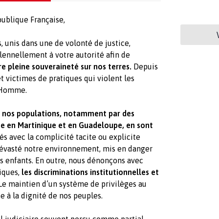
ublique Française,
, unis dans une de volonté de justice,
olennellement à votre autorité afin de
e pleine souveraineté sur nos terres.
Depuis
 victimes de pratiques qui violent les
l’Homme.
 nos populations, notamment par des
e en Martinique et en Guadeloupe, en sont
és avec la complicité tacite ou explicite
dévasté notre environnement, mis en danger
os enfants. En outre, nous dénonçons avec
miques,
les discriminations institutionnelles et
e maintien d’un système de privilèges au
e à la dignité de nos peuples.
il judiciaire souvent perçu comme partial,