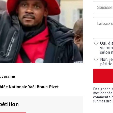
Oui, di
victoir
selon m
Non, je
pétiti
uveraine
blée Nationale Yaél Braun-Pivet
En signant l
mes données 
commentaires
sur mes droit
pétition