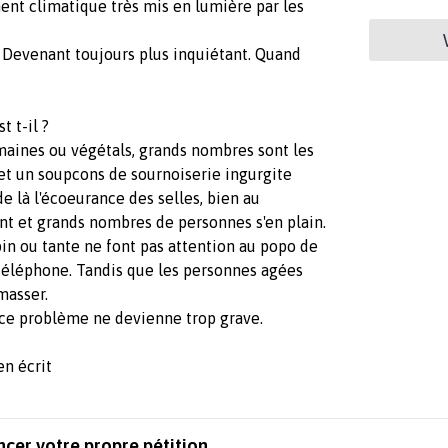
ement climatique très mis en lumière par les
. Devenant toujours plus inquiétant. Quand
t t-il ?
umaines ou végétals, grands nombres sont les
 et un soupcons de sournoiserie ingurgite
 là l'écoeurance des selles, bien au
nt et grands nombres de personnes s'en plain.
in ou tante ne font pas attention au popo de
r téléphone. Tandis que les personnes agées
masser.
e ce problème ne devienne trop grave.
t
en écrit
ncer votre propre pétition