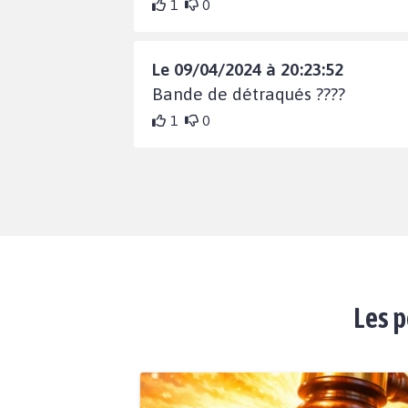
1
0
Le 09/04/2024 à 20:23:52
Bande de détraqués ????
1
0
Les p