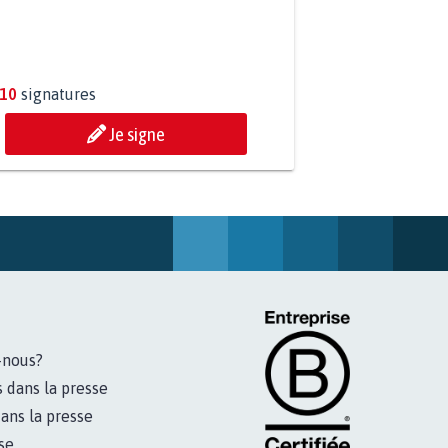
ESSION DE MON FILS THÉO :
ONS TOUS MOBILISÉS...
810
signatures
Je signe
-nous?
s dans la presse
ans la presse
se