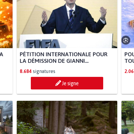
LA
PÉTITION INTERNATIONALE POUR
POU
LA DÉMISSION DE GIANNI...
TOU
8.684
signatures
2.06
Je signe