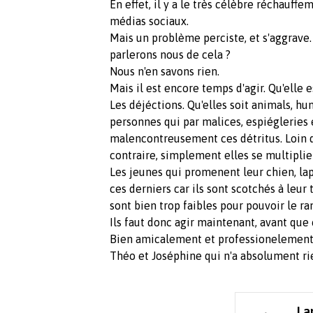
En effet, il y a le très célèbre réchauff
médias sociaux.
Mais un problème perciste, et s'aggrave
parlerons nous de cela ?
Nous n'en savons rien.
Mais il est encore temps d'agir. Qu'elle es
Les déjéctions. Qu'elles soit animals, h
personnes qui par malices, espiégleries
malencontreusement ces détritus. Loin de
contraire, simplement elles se multiplie
Les jeunes qui promenent leur chien, lap
ces derniers car ils sont scotchés à leu
sont bien trop faibles pour pouvoir le ra
Ils faut donc agir maintenant, avant qu
Bien amicalement et professionelemen
Théo et Joséphine qui n'a absolument ri
La