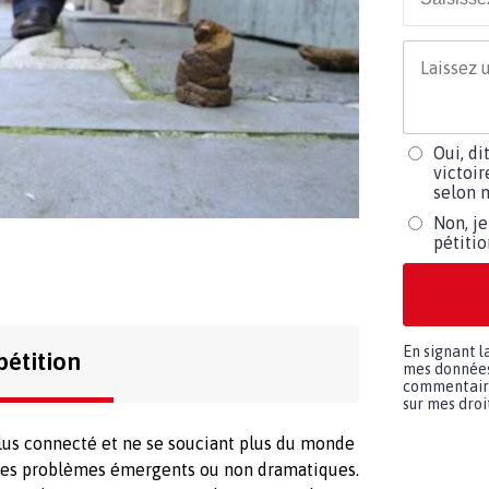
Oui, di
victoir
selon m
Non, je
pétiti
En signant l
pétition
mes données 
commentaires
sur mes droit
plus connecté et ne se souciant plus du monde
 à des problèmes émergents ou non dramatiques.