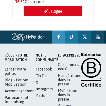
11.258
signatures
Je signe
AGRESSION DE MON FILS THÉO :
SOYONS TOUS MOBILISÉS...
16.807
signatures
Je signe