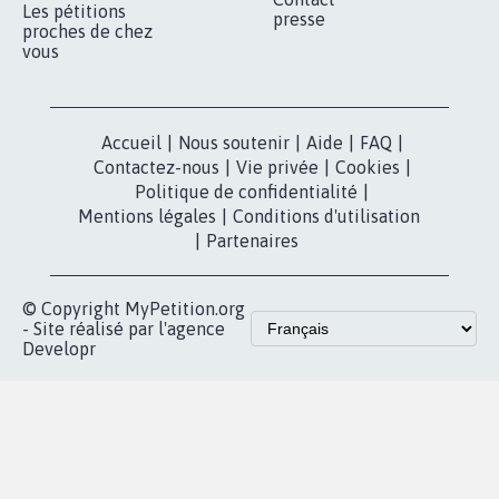
RÉUSSIR VOTRE
NOTRE
ESPACE PRESSE
MOBILISATION
COMMUNAUTÉ
Qui sommes-
nous?
Lancer votre
Facebook
pétition
Nos pétitions
TikTok
dans la
Blog - Parlons
X
presse
Mobilisation
Instagram
MyPetition
Accompagnement
dans la
Youtube
Partenariat et
presse
fundraising
Contact
Les pétitions
presse
proches de chez
vous